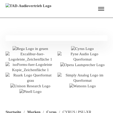
Menü überspringen
Startseite
Marken
Cyrus
CYRUS | PSU-XR
/
/
/