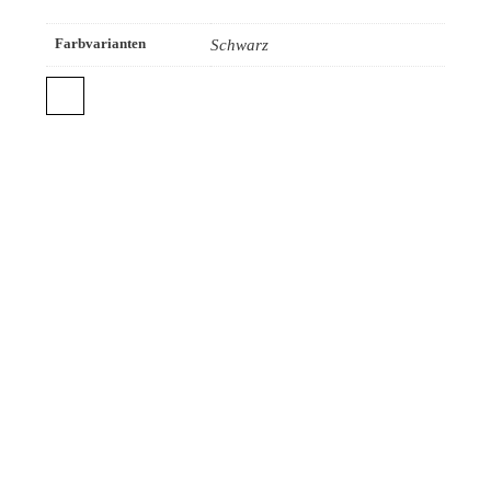
Farbvarianten
Schwarz
TAD-Audiovertrieb GmbH
Impressum
Datenschutzerklärung
⠀
⠀