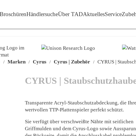
enü-Unterpunkte von 'Marken'
Broschüren
Händlersuche
Über TAD
Aktuelles
Service
Zubeh
e
Marken
Cyrus
Cyrus | Zubehör
CYRUS | Staubsc
/
/
/
/
CYRUS | Staubschutzhaub
Transparente Acryl-Staubschutzabdeckung, die Ihr
wertvollen TTP-Plattenspieler perfekt schützt.
Sie verfügt über verschweißte Nähte mit seitlichen
Griffmulden und dem Cyrus-Logo sowie Aussparun
der Rückseite, damit die Anschlusskabel problemlo