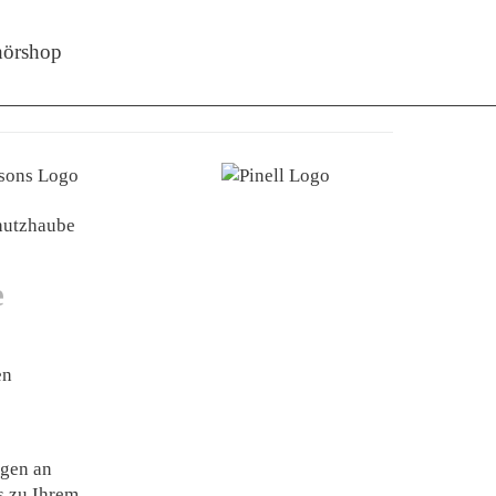
örshop
hutzhaube
e
en
gen an
s zu Ihrem