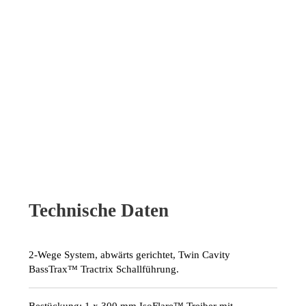
Technische Daten
2-Wege System, abwärts gerichtet, Twin Cavity
BassTrax™ Tractrix Schallführung.
Bestückung: 1 x 300 mm IsoFlare™ Treiber mit