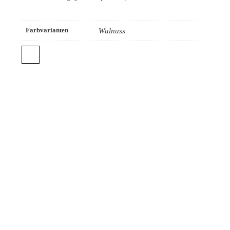
Farbvarianten
Walnuss
TAD-Audiovertrieb GmbH
Impressum
Datenschutzerklärung
⠀
⠀