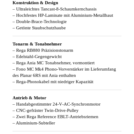
Konstruktion & Design
– Ultraleichtes Tancast‑8‑Schaumkernchassis
– Hochfestes HP‑Laminate mit Aluminium‑Metallhaut
– Double‑Brace‑Technologie
– Getönte Staubschutzhaube
Tonarm & Tonabnehmer
– Rega RB880 Präzisionstonarm
– Edelstahl‑Gegengewicht
– Rega Ania MC Tonabnehmer, vormontiert
– Fono MC Mk4 Phono-Vorverstärker im Lieferumfang
des Planar 6RS mit Ania enthalten
– Rega‑Phonokabel mit niedriger Kapazität
Antrieb & Motor
– Handabgestimmter 24‑V‑AC‑Synchronmotor
– CNC‑gefräster Twin‑Drive‑Pulley
– Zwei Rega Reference EBLT‑Antriebsriemen
– Aluminium‑Subteller