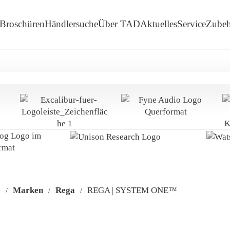
enü-Unterpunkte von 'Marken'
Broschüren
Händlersuche
Über TAD
Aktuelles
Service
Zubeh
e
Marken
Rega
REGA | SYSTEM ONE™
/
/
/