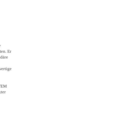
e
ten. Er
ndäre
wertige
STEM
kter