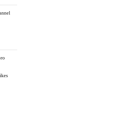
annel
)
pro
ikes