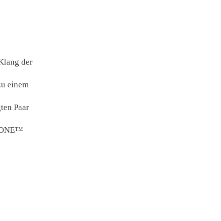
Klang der
zu einem
ten Paar
M ONE™