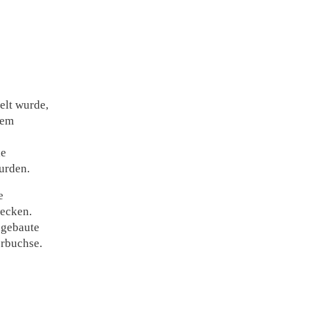
elt wurde,
nem
ie
urden.
e
wecken.
ngebaute
erbuchse.