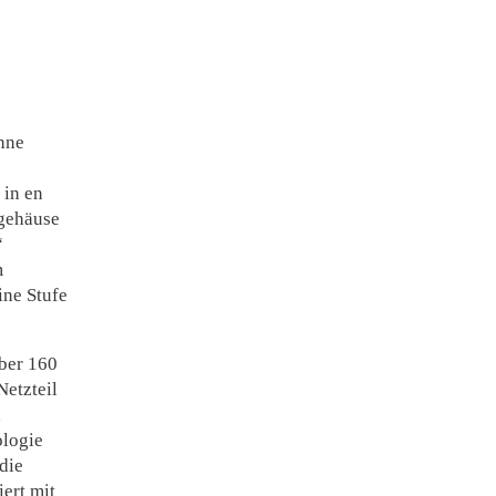
ohne
 in en
mgehäuse
“
m
ine Stufe
über 160
Netzteil
n
logie
die
ert mit