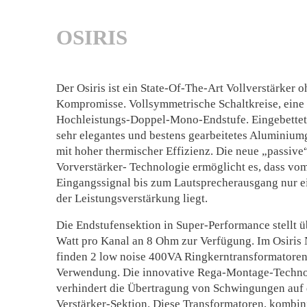
OSIRIS
Der Osiris ist ein State-Of-The-Art Vollverstärker 
Kompromisse. Vollsymmetrische Schaltkreise, eine
Hochleistungs-Doppel-Mono-Endstufe. Eingebettet
sehr elegantes und bestens gearbeitetes Aluminiu
mit hoher thermischer Effizienz. Die neue „passive
Vorverstärker- Technologie ermöglicht es, dass vo
Eingangssignal bis zum Lautsprecherausgang nur e
der Leistungsverstärkung liegt.
Die Endstufensektion in Super-Performance stellt 
Watt pro Kanal an 8 Ohm zur Verfügung. Im Osiris 
finden 2 low noise 400VA Ringkerntransformatore
Verwendung. Die innovative Rega-Montage-Techno
verhindert die Übertragung von Schwingungen auf 
Verstärker-Sektion. Diese Transformatoren, kombini