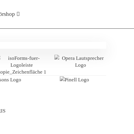
örshop
IS