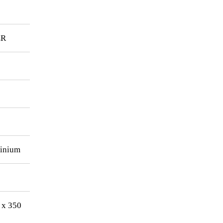
LR
minium
 x 350