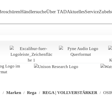
enü-Unterpunkte von 'Marken'
Broschüren
Händlersuche
Über TAD
Aktuelles
Service
Zubeh
e
Marken
Rega
REGA | VOLLVERSTÄRKER
OSIR
/
/
/
/