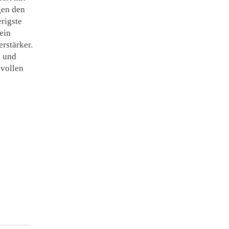
gen den
rigste
ein
erstärker.
d und
svollen