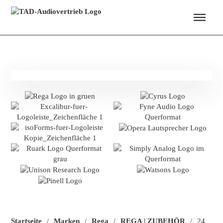
Menü überspringen
Startseite
Marken
Rega
REGA | ZUBEHÖR
24
/
/
/
/