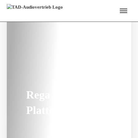
Menü überspringen
Rega |
Plattentellerauflage