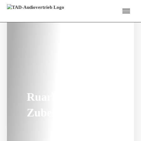
Menü überspringen
Ruark Audio |
Zubehör