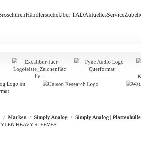
enü-Unterpunkte von 'Marken'
Broschüren
Händlersuche
Über TAD
Aktuelles
Service
Zubeh
e
Marken
Simply Analog
Simply Analog | Plattenhüll
/
/
/
YLEN HEAVY SLEEVES