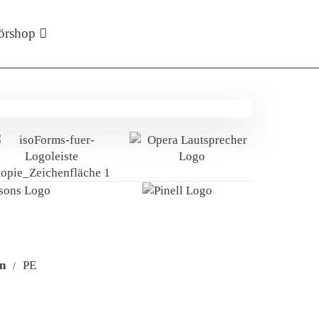
örshop
en
PE
/