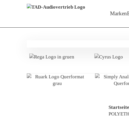
Menü überspringen
Zeige M
Marken
Startseit
POLYETH