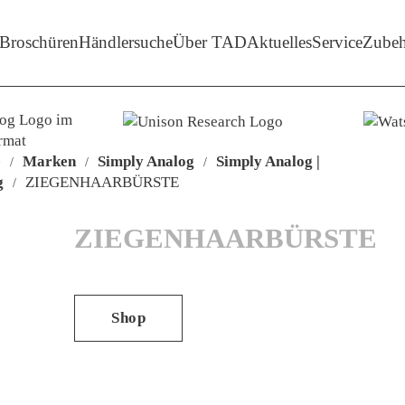
enü-Unterpunkte von 'Marken'
Broschüren
Händlersuche
Über TAD
Aktuelles
Service
Zubeh
e
Marken
Simply Analog
Simply Analog |
/
/
/
g
ZIEGENHAARBÜRSTE
/
ZIEGENHAARBÜRSTE
Shop