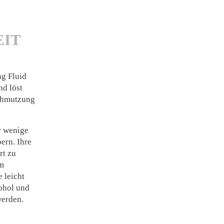
EIT
ng Fluid
nd löst
schmutzung
r wenige
ern. Ihre
rt zu
em
e leicht
ohol und
werden.