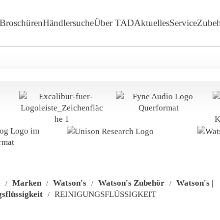
enü-Unterpunkte von 'Marken'
Broschüren
Händlersuche
Über TAD
Aktuelles
Service
Zubeh
e
Marken
Watson's
Watson's Zubehör
Watson's |
/
/
/
/
sflüssigkeit
REINIGUNGSFLÜSSIGKEIT
/