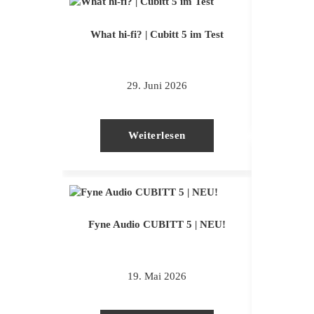
What hi-fi? | Cubitt 5 im Test
29. Juni 2026
Weiterlesen
Fyne Audio CUBITT 5 | NEU!
Home Th
19. Mai 2026
2