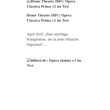
Home Theater HiFi | Opera
Classica Prima v2 im Test
April 2026 „Eine mächtige
Klangbühne, die in jeder Hinsicht
begeistert“…
HiFi Test 
hifitest.de | Opera Quinta v2 im
Ausg. 3-2
Test
Dezember 2025
likehifi |