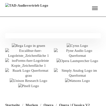
Menü überspringen
Startseite
Marken
Opera
Opera | Classica V2
/
/
/