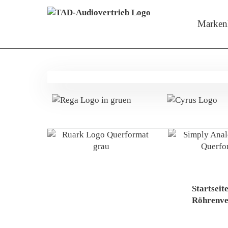
Menü überspringen
Zeige M
Marken
Startseit
Röhrenve