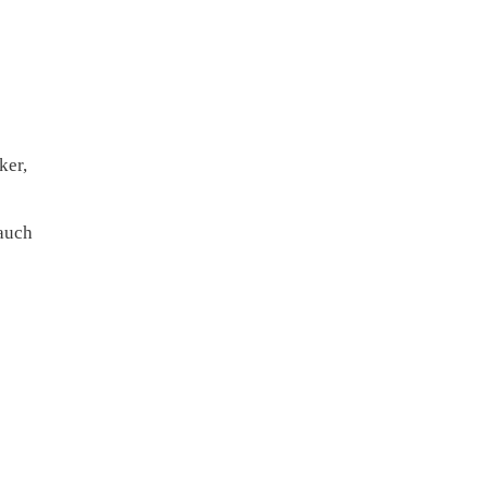
ker,
 auch