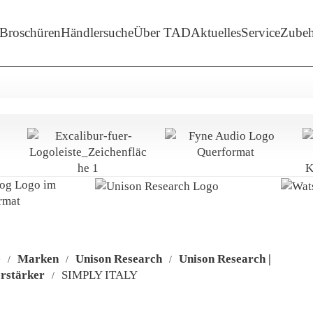
enü-Unterpunkte von 'Marken'
Broschüren
Händlersuche
Über TAD
Aktuelles
Service
Zubeh
e
Marken
Unison Research
Unison Research |
/
/
/
rstärker
SIMPLY ITALY
/