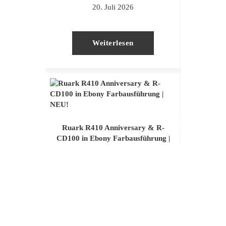
20. Juli 2026
RUARK
Weiterlesen
Ruark R410 Anniversary & R-
CD100 in Ebony Farbausführung |
NEU!
9. Juli 2026
TAD @ D
Stuttga
Weiterlesen