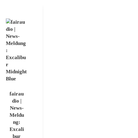
Excali
TAD
bur
@
Midni
MITT
ght
ELDE
Blue |
UTSC
NEU!
HE
HIFI-
TAGE
fairau
LEIP
13.
dio |
ZIG
Novem
News-
ber
Meldu
2025
ng:
10.
Excali
Novem
bur