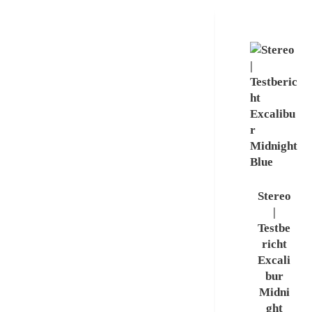
Stereo
|
Testbe
richt
Excali
bur
Midni
ght