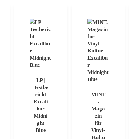
LP |
Testbe
richt
MINT
Excali
.
bur
Maga
Midni
zin
ght
für
Blue
Vinyl-
Kultu