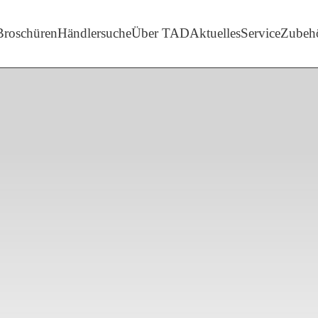
enü-Unterpunkte von 'Marken'
Broschüren
Händlersuche
Über TAD
Aktuelles
Service
Zubeh