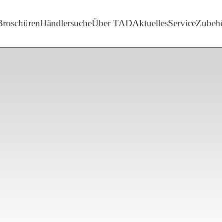
enü-Unterpunkte von 'Marken'
Broschüren
Händlersuche
Über TAD
Aktuelles
Service
Zubeh