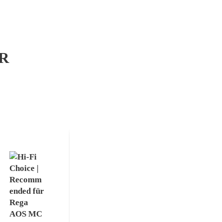
R
hifi.de
| Rega
hi-fi+
Solis
|
im