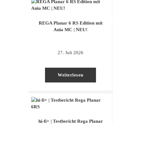
REGA Planar 6 RS Edition mit
Ania MC | NEU!
27. Juli 2026
Weiterlesen
hi-fi+ 
hi-fi+ | Testbericht Rega Planar
6RS