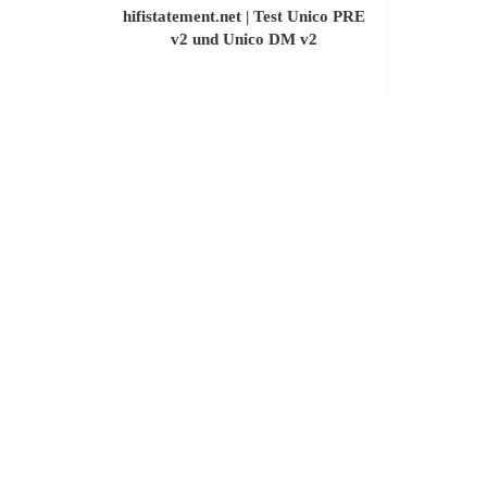
hifistatement.net | Test Unico PRE
v2 und Unico DM v2
fidelity-o
8. April 2026
17
Weiterlesen
Fairaudio | Unico PRE & DM
23. Februar 2026
TAD @
HIF